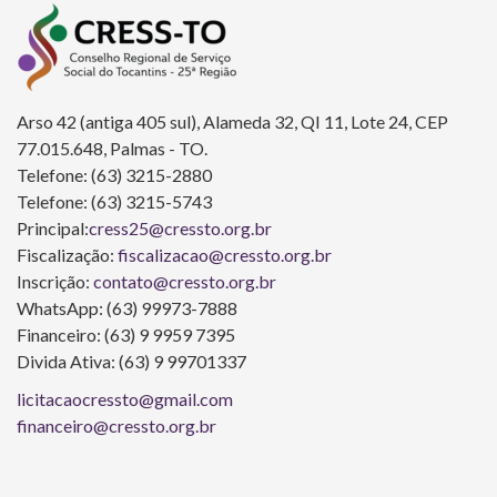
Arso 42 (antiga 405 sul), Alameda 32, QI 11, Lote 24, CEP
77.015.648, Palmas - TO.
Telefone: (63) 3215-2880
Telefone: (63) 3215-5743
Principal:
cress25@cressto.org.br
Fiscalização:
fiscalizacao@cressto.org.br
Inscrição:
contato@cressto.org.br
WhatsApp: (63) 99973-7888
Financeiro: (63) 9 9959 7395
Divida Ativa: (63) 9 99701337
licitacaocressto@gmail.com
financeiro@cressto.org.br