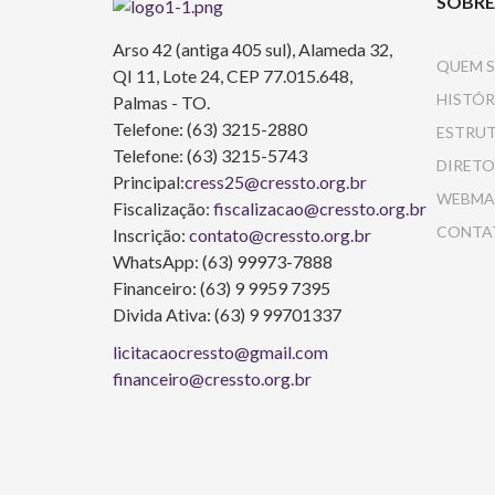
SOBRE
Arso 42 (antiga 405 sul), Alameda 32,
QUEM 
QI 11, Lote 24, CEP 77.015.648,
HISTÓR
Palmas - TO.
Telefone: (63) 3215-2880
ESTRU
Telefone: (63) 3215-5743
DIRETO
Principal:
cress25@cressto.org.br
WEBMA
Fiscalização:
fiscalizacao@cressto.org.br
CONTA
Inscrição:
contato@cressto.org.br
WhatsApp: (63) 99973-7888
Financeiro: (63) 9 9959 7395
Divida Ativa: (63) 9 99701337
licitacaocressto@gmail.com
financeiro@cressto.org.br