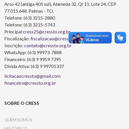
Arso 42 (antiga 405 sul), Alameda 32, QI 11, Lote 24, CEP
77.015.648, Palmas - TO.
Telefone: (63) 3215-2880
Telefone: (63) 3215-5743
Principal:
cress25@cressto.org.br
Fiscalização:
fiscalizacao@cressto.org.br
Inscrição:
contato@cressto.org.br
WhatsApp: (63) 99973-7888
Financeiro: (63) 9 9959 7395
Divida Ativa: (63) 9 99701337
licitacaocressto@gmail.com
financeiro@cressto.org.br
SOBRE O CRESS
QUEM SOMOS
HISTÓRICO