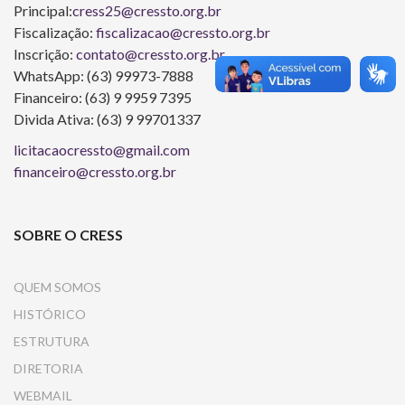
Principal:
cress25@cressto.org.br
Fiscalização:
fiscalizacao@cressto.org.br
Inscrição:
contato@cressto.org.br
WhatsApp: (63) 99973-7888
Financeiro: (63) 9 9959 7395
Divida Ativa: (63) 9 99701337
licitacaocressto@gmail.com
financeiro@cressto.org.br
SOBRE O CRESS
QUEM SOMOS
HISTÓRICO
ESTRUTURA
DIRETORIA
WEBMAIL