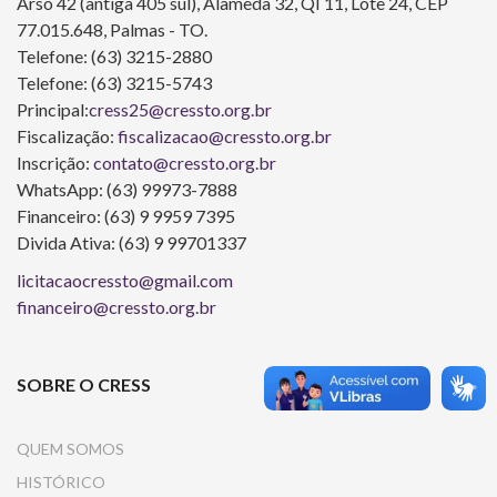
Arso 42 (antiga 405 sul), Alameda 32, QI 11, Lote 24, CEP
77.015.648, Palmas - TO.
Telefone: (63) 3215-2880
Telefone: (63) 3215-5743
Principal:
cress25@cressto.org.br
Fiscalização:
fiscalizacao@cressto.org.br
Inscrição:
contato@cressto.org.br
WhatsApp: (63) 99973-7888
Financeiro: (63) 9 9959 7395
Divida Ativa: (63) 9 99701337
licitacaocressto@gmail.com
financeiro@cressto.org.br
SOBRE O CRESS
QUEM SOMOS
HISTÓRICO