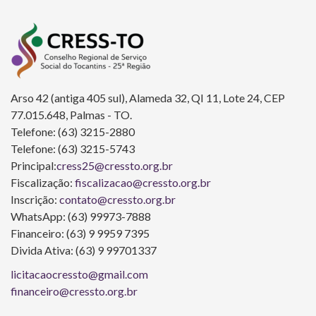
Arso 42 (antiga 405 sul), Alameda 32, QI 11, Lote 24, CEP
77.015.648, Palmas - TO.
Telefone: (63) 3215-2880
Telefone: (63) 3215-5743
Principal:
cress25@cressto.org.br
Fiscalização:
fiscalizacao@cressto.org.br
Inscrição:
contato@cressto.org.br
WhatsApp: (63) 99973-7888
Financeiro: (63) 9 9959 7395
Divida Ativa: (63) 9 99701337
licitacaocressto@gmail.com
financeiro@cressto.org.br