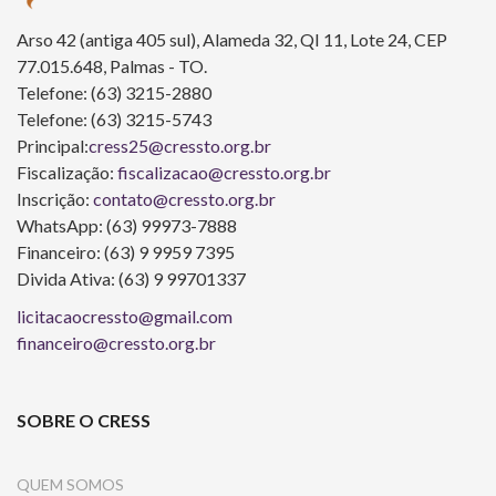
Arso 42 (antiga 405 sul), Alameda 32, QI 11, Lote 24, CEP
77.015.648, Palmas - TO.
Telefone: (63) 3215-2880
Telefone: (63) 3215-5743
Principal:
cress25@cressto.org.br
Fiscalização:
fiscalizacao@cressto.org.br
Inscrição:
contato@cressto.org.br
WhatsApp: (63) 99973-7888
Financeiro: (63) 9 9959 7395
Divida Ativa: (63) 9 99701337
licitacaocressto@gmail.com
financeiro@cressto.org.br
SOBRE O CRESS
QUEM SOMOS