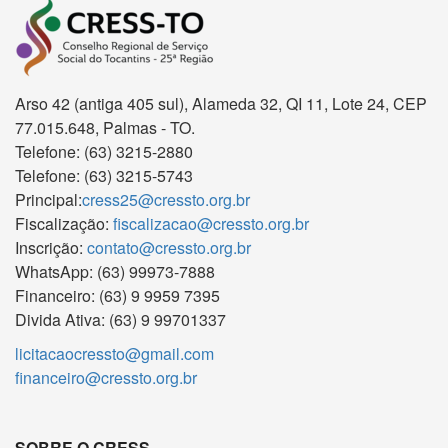
Arso 42 (antiga 405 sul), Alameda 32, QI 11, Lote 24, CEP
77.015.648, Palmas - TO.
Telefone: (63) 3215-2880
Telefone: (63) 3215-5743
Principal:
cress25@cressto.org.br
Fiscalização:
fiscalizacao@cressto.org.br
Inscrição:
contato@cressto.org.br
WhatsApp: (63) 99973-7888
Financeiro: (63) 9 9959 7395
Divida Ativa: (63) 9 99701337
licitacaocressto@gmail.com
financeiro@cressto.org.br
SOBRE O CRESS