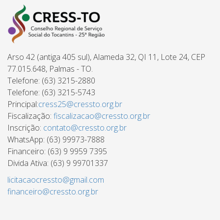
Arso 42 (antiga 405 sul), Alameda 32, QI 11, Lote 24, CEP
77.015.648, Palmas - TO.
Telefone: (63) 3215-2880
Telefone: (63) 3215-5743
Principal:
cress25@cressto.org.br
Fiscalização:
fiscalizacao@cressto.org.br
Inscrição:
contato@cressto.org.br
WhatsApp: (63) 99973-7888
Financeiro: (63) 9 9959 7395
Divida Ativa: (63) 9 99701337
licitacaocressto@gmail.com
financeiro@cressto.org.br