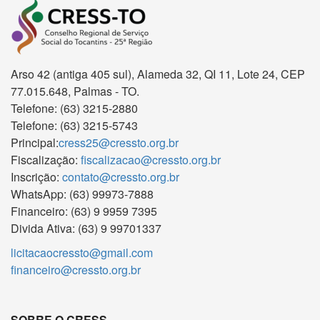
Arso 42 (antiga 405 sul), Alameda 32, QI 11, Lote 24, CEP
77.015.648, Palmas - TO.
Telefone: (63) 3215-2880
Telefone: (63) 3215-5743
Principal:
cress25@cressto.org.br
Fiscalização:
fiscalizacao@cressto.org.br
Inscrição:
contato@cressto.org.br
WhatsApp: (63) 99973-7888
Financeiro: (63) 9 9959 7395
Divida Ativa: (63) 9 99701337
licitacaocressto@gmail.com
financeiro@cressto.org.br
SOBRE O CRESS