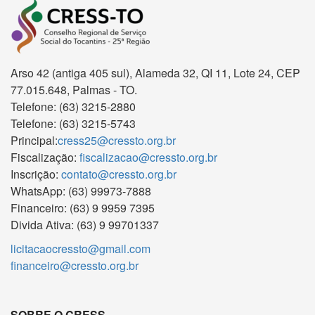
Arso 42 (antiga 405 sul), Alameda 32, QI 11, Lote 24, CEP
77.015.648, Palmas - TO.
Telefone: (63) 3215-2880
Telefone: (63) 3215-5743
Principal:
cress25@cressto.org.br
Fiscalização:
fiscalizacao@cressto.org.br
Inscrição:
contato@cressto.org.br
WhatsApp: (63) 99973-7888
Financeiro: (63) 9 9959 7395
Divida Ativa: (63) 9 99701337
licitacaocressto@gmail.com
financeiro@cressto.org.br
SOBRE O CRESS