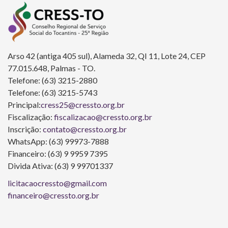
Arso 42 (antiga 405 sul), Alameda 32, QI 11, Lote 24, CEP
77.015.648, Palmas - TO.
Telefone: (63) 3215-2880
Telefone: (63) 3215-5743
Principal:
cress25@cressto.org.br
Fiscalização:
fiscalizacao@cressto.org.br
Inscrição:
contato@cressto.org.br
WhatsApp: (63) 99973-7888
Financeiro: (63) 9 9959 7395
Divida Ativa: (63) 9 99701337
licitacaocressto@gmail.com
financeiro@cressto.org.br