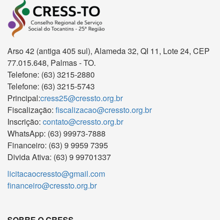
Arso 42 (antiga 405 sul), Alameda 32, QI 11, Lote 24, CEP
77.015.648, Palmas - TO.
Telefone: (63) 3215-2880
Telefone: (63) 3215-5743
Principal:
cress25@cressto.org.br
Fiscalização:
fiscalizacao@cressto.org.br
Inscrição:
contato@cressto.org.br
WhatsApp: (63) 99973-7888
Financeiro: (63) 9 9959 7395
Divida Ativa: (63) 9 99701337
licitacaocressto@gmail.com
financeiro@cressto.org.br
SOBRE O CRESS