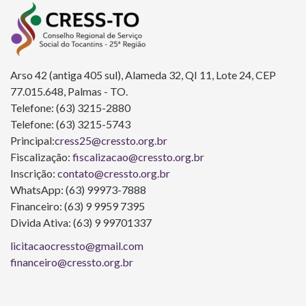
Arso 42 (antiga 405 sul), Alameda 32, QI 11, Lote 24, CEP
77.015.648, Palmas - TO.
Telefone: (63) 3215-2880
Telefone: (63) 3215-5743
Principal:
cress25@cressto.org.br
Fiscalização:
fiscalizacao@cressto.org.br
Inscrição:
contato@cressto.org.br
WhatsApp: (63) 99973-7888
Financeiro: (63) 9 9959 7395
Divida Ativa: (63) 9 99701337
licitacaocressto@gmail.com
financeiro@cressto.org.br