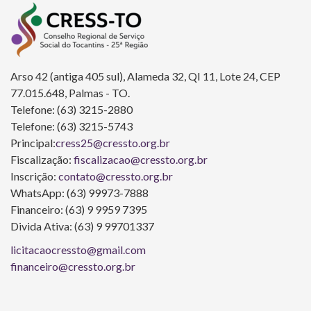
Arso 42 (antiga 405 sul), Alameda 32, QI 11, Lote 24, CEP
77.015.648, Palmas - TO.
Telefone: (63) 3215-2880
Telefone: (63) 3215-5743
Principal:
cress25@cressto.org.br
Fiscalização:
fiscalizacao@cressto.org.br
Inscrição:
contato@cressto.org.br
WhatsApp: (63) 99973-7888
Financeiro: (63) 9 9959 7395
Divida Ativa: (63) 9 99701337
licitacaocressto@gmail.com
financeiro@cressto.org.br