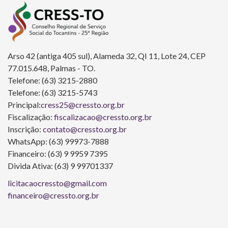
Arso 42 (antiga 405 sul), Alameda 32, QI 11, Lote 24, CEP
77.015.648, Palmas - TO.
Telefone: (63) 3215-2880
Telefone: (63) 3215-5743
Principal:
cress25@cressto.org.br
Fiscalização:
fiscalizacao@cressto.org.br
Inscrição:
contato@cressto.org.br
WhatsApp: (63) 99973-7888
Financeiro: (63) 9 9959 7395
Divida Ativa: (63) 9 99701337
licitacaocressto@gmail.com
financeiro@cressto.org.br