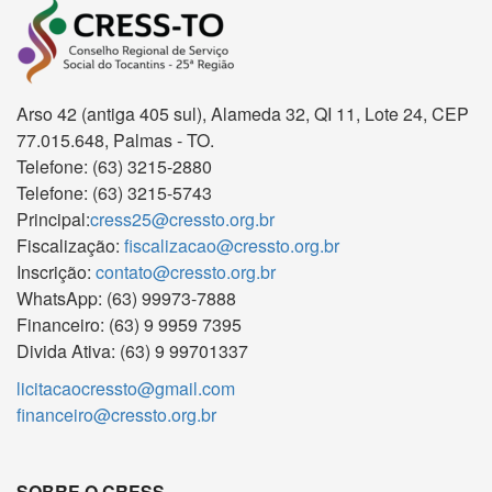
Arso 42 (antiga 405 sul), Alameda 32, QI 11, Lote 24, CEP
77.015.648, Palmas - TO.
Telefone: (63) 3215-2880
Telefone: (63) 3215-5743
Principal:
cress25@cressto.org.br
Fiscalização:
fiscalizacao@cressto.org.br
Inscrição:
contato@cressto.org.br
WhatsApp: (63) 99973-7888
Financeiro: (63) 9 9959 7395
Divida Ativa: (63) 9 99701337
licitacaocressto@gmail.com
financeiro@cressto.org.br
SOBRE O CRESS