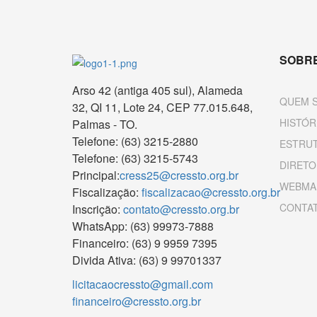
SOBRE
Arso 42 (antiga 405 sul), Alameda
QUEM 
32, QI 11, Lote 24, CEP 77.015.648,
HISTÓR
Palmas - TO.
Telefone: (63) 3215-2880
ESTRU
Telefone: (63) 3215-5743
DIRETO
Principal:
cress25@cressto.org.br
WEBMA
Fiscalização:
fiscalizacao@cressto.org.br
CONTA
Inscrição:
contato@cressto.org.br
WhatsApp: (63) 99973-7888
Financeiro: (63) 9 9959 7395
Divida Ativa: (63) 9 99701337
licitacaocressto@gmail.com
financeiro@cressto.org.br