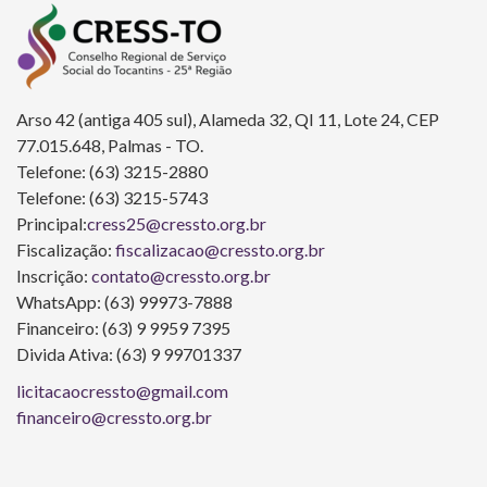
Arso 42 (antiga 405 sul), Alameda 32, QI 11, Lote 24, CEP
77.015.648, Palmas - TO.
Telefone: (63) 3215-2880
Telefone: (63) 3215-5743
Principal:
cress25@cressto.org.br
Fiscalização:
fiscalizacao@cressto.org.br
Inscrição:
contato@cressto.org.br
WhatsApp: (63) 99973-7888
Financeiro: (63) 9 9959 7395
Divida Ativa: (63) 9 99701337
licitacaocressto@gmail.com
financeiro@cressto.org.br