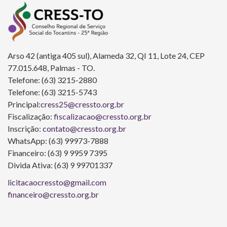
Arso 42 (antiga 405 sul), Alameda 32, QI 11, Lote 24, CEP
77.015.648, Palmas - TO.
Telefone: (63) 3215-2880
Telefone: (63) 3215-5743
Principal:
cress25@cressto.org.br
Fiscalização:
fiscalizacao@cressto.org.br
Inscrição:
contato@cressto.org.br
WhatsApp: (63) 99973-7888
Financeiro: (63) 9 9959 7395
Divida Ativa: (63) 9 99701337
licitacaocressto@gmail.com
financeiro@cressto.org.br