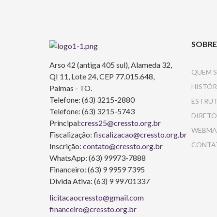
SOBRE
Arso 42 (antiga 405 sul), Alameda 32,
QUEM 
QI 11, Lote 24, CEP 77.015.648,
HISTÓR
Palmas - TO.
Telefone: (63) 3215-2880
ESTRU
Telefone: (63) 3215-5743
DIRETO
Principal:
cress25@cressto.org.br
WEBMA
Fiscalização:
fiscalizacao@cressto.org.br
CONTA
Inscrição:
contato@cressto.org.br
WhatsApp: (63) 99973-7888
Financeiro: (63) 9 9959 7395
Divida Ativa: (63) 9 99701337
licitacaocressto@gmail.com
financeiro@cressto.org.br