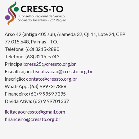
Arso 42 (antiga 405 sul), Alameda 32, QI 11, Lote 24, CEP
77.015.648, Palmas - TO.
Telefone: (63) 3215-2880
Telefone: (63) 3215-5743
Principal:
cress25@cressto.org.br
Fiscalização:
fiscalizacao@cressto.org.br
Inscrição:
contato@cressto.org.br
WhatsApp: (63) 99973-7888
Financeiro: (63) 9 9959 7395
Divida Ativa: (63) 9 99701337
licitacaocressto@gmail.com
financeiro@cressto.org.br