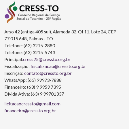
Arso 42 (antiga 405 sul), Alameda 32, QI 11, Lote 24, CEP
77.015.648, Palmas - TO.
Telefone: (63) 3215-2880
Telefone: (63) 3215-5743
Principal:
cress25@cressto.org.br
Fiscalização:
fiscalizacao@cressto.org.br
Inscrição:
contato@cressto.org.br
WhatsApp: (63) 99973-7888
Financeiro: (63) 9 9959 7395
Divida Ativa: (63) 9 99701337
licitacaocressto@gmail.com
financeiro@cressto.org.br