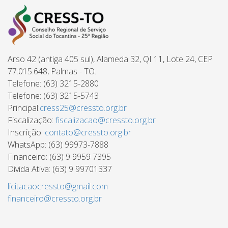
Arso 42 (antiga 405 sul), Alameda 32, QI 11, Lote 24, CEP
77.015.648, Palmas - TO.
Telefone: (63) 3215-2880
Telefone: (63) 3215-5743
Principal:
cress25@cressto.org.br
Fiscalização:
fiscalizacao@cressto.org.br
Inscrição:
contato@cressto.org.br
WhatsApp: (63) 99973-7888
Financeiro: (63) 9 9959 7395
Divida Ativa: (63) 9 99701337
licitacaocressto@gmail.com
financeiro@cressto.org.br