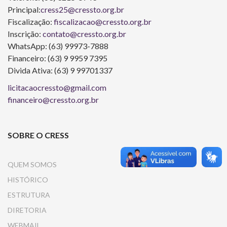
Principal:
cress25@cressto.org.br
Fiscalização:
fiscalizacao@cressto.org.br
Inscrição:
contato@cressto.org.br
WhatsApp: (63) 99973-7888
Financeiro: (63) 9 9959 7395
Divida Ativa: (63) 9 99701337
licitacaocressto@gmail.com
financeiro@cressto.org.br
SOBRE O CRESS
QUEM SOMOS
HISTÓRICO
ESTRUTURA
DIRETORIA
WEBMAIL