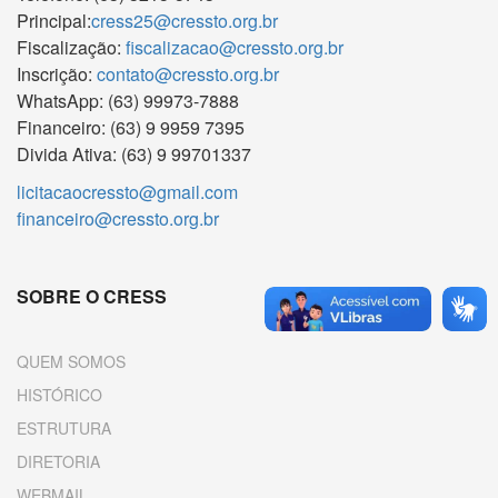
Principal:
cress25@cressto.org.br
Fiscalização:
fiscalizacao@cressto.org.br
Inscrição:
contato@cressto.org.br
WhatsApp: (63) 99973-7888
Financeiro: (63) 9 9959 7395
Divida Ativa: (63) 9 99701337
licitacaocressto@gmail.com
financeiro@cressto.org.br
SOBRE O CRESS
QUEM SOMOS
HISTÓRICO
ESTRUTURA
DIRETORIA
WEBMAIL