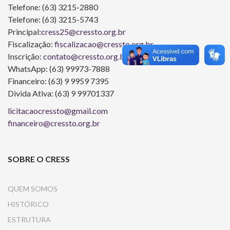
Telefone: (63) 3215-2880
Telefone: (63) 3215-5743
Principal:
cress25@cressto.org.br
Fiscalização:
fiscalizacao@cressto.org.br
Inscrição:
contato@cressto.org.br
WhatsApp: (63) 99973-7888
Financeiro: (63) 9 9959 7395
Divida Ativa: (63) 9 99701337
licitacaocressto@gmail.com
financeiro@cressto.org.br
SOBRE O CRESS
QUEM SOMOS
HISTÓRICO
ESTRUTURA