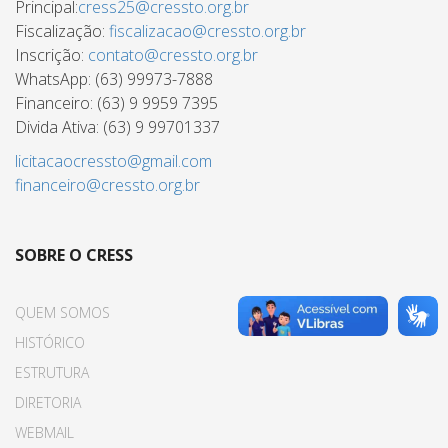
Principal:
cress25@cressto.org.br
Fiscalização:
fiscalizacao@cressto.org.br
Inscrição:
contato@cressto.org.br
WhatsApp: (63) 99973-7888
Financeiro: (63) 9 9959 7395
Divida Ativa: (63) 9 99701337
licitacaocressto@gmail.com
financeiro@cressto.org.br
SOBRE O CRESS
QUEM SOMOS
HISTÓRICO
ESTRUTURA
DIRETORIA
WEBMAIL