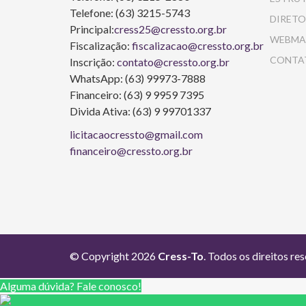
Telefone: (63) 3215-5743
DIRETO
Principal:
cress25@cressto.org.br
WEBMA
Fiscalização:
fiscalizacao@cressto.org.br
CONTA
Inscrição:
contato@cressto.org.br
WhatsApp: (63) 99973-7888
Financeiro: (63) 9 9959 7395
Divida Ativa: (63) 9 99701337
licitacaocressto@gmail.com
financeiro@cressto.org.br
© Copyright 2026
Cress-To
. Todos os direitos re
Alguma dúvida? Fale conosco!