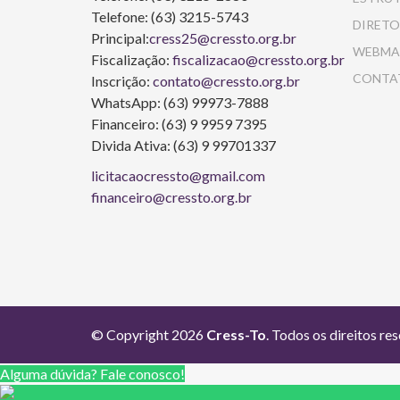
Telefone: (63) 3215-5743
DIRETO
Principal:
cress25@cressto.org.br
WEBMA
Fiscalização:
fiscalizacao@cressto.org.br
CONTA
Inscrição:
contato@cressto.org.br
WhatsApp: (63) 99973-7888
Financeiro: (63) 9 9959 7395
Divida Ativa: (63) 9 99701337
licitacaocressto@gmail.com
financeiro@cressto.org.br
© Copyright 2026
Cress-To
. Todos os direitos re
Alguma dúvida? Fale conosco!