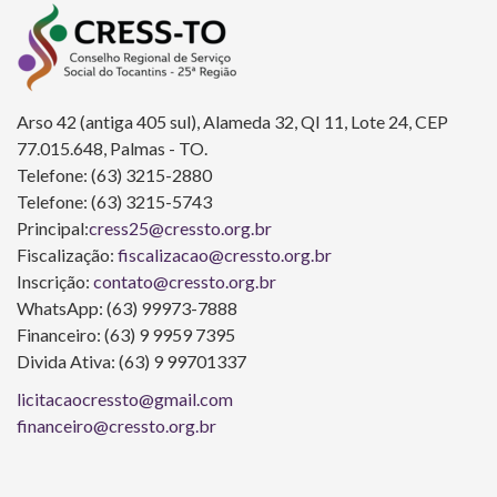
Arso 42 (antiga 405 sul), Alameda 32, QI 11, Lote 24, CEP
77.015.648, Palmas - TO.
Telefone: (63) 3215-2880
Telefone: (63) 3215-5743
Principal:
cress25@cressto.org.br
Fiscalização:
fiscalizacao@cressto.org.br
Inscrição:
contato@cressto.org.br
WhatsApp: (63) 99973-7888
Financeiro: (63) 9 9959 7395
Divida Ativa: (63) 9 99701337
licitacaocressto@gmail.com
financeiro@cressto.org.br