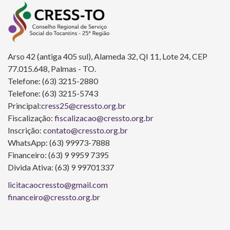
Arso 42 (antiga 405 sul), Alameda 32, QI 11, Lote 24, CEP
77.015.648, Palmas - TO.
Telefone: (63) 3215-2880
Telefone: (63) 3215-5743
Principal:
cress25@cressto.org.br
Fiscalização:
fiscalizacao@cressto.org.br
Inscrição:
contato@cressto.org.br
WhatsApp: (63) 99973-7888
Financeiro: (63) 9 9959 7395
Divida Ativa: (63) 9 99701337
licitacaocressto@gmail.com
financeiro@cressto.org.br