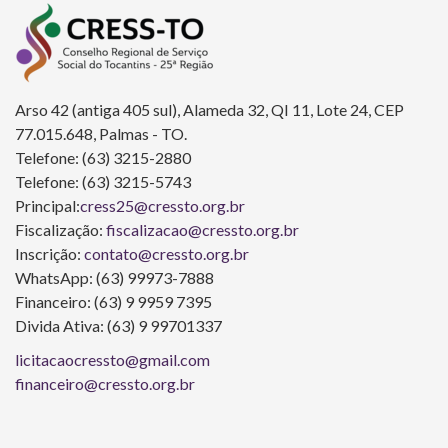
Arso 42 (antiga 405 sul), Alameda 32, QI 11, Lote 24, CEP
77.015.648, Palmas - TO.
Telefone: (63) 3215-2880
Telefone: (63) 3215-5743
Principal:
cress25@cressto.org.br
Fiscalização:
fiscalizacao@cressto.org.br
Inscrição:
contato@cressto.org.br
WhatsApp: (63) 99973-7888
Financeiro: (63) 9 9959 7395
Divida Ativa: (63) 9 99701337
licitacaocressto@gmail.com
financeiro@cressto.org.br