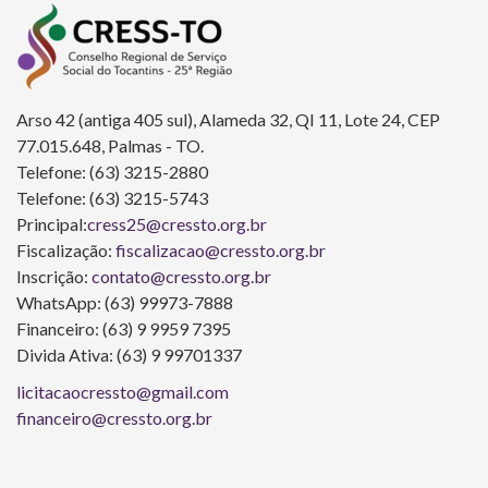
Arso 42 (antiga 405 sul), Alameda 32, QI 11, Lote 24, CEP
77.015.648, Palmas - TO.
Telefone: (63) 3215-2880
Telefone: (63) 3215-5743
Principal:
cress25@cressto.org.br
Fiscalização:
fiscalizacao@cressto.org.br
Inscrição:
contato@cressto.org.br
WhatsApp: (63) 99973-7888
Financeiro: (63) 9 9959 7395
Divida Ativa: (63) 9 99701337
licitacaocressto@gmail.com
financeiro@cressto.org.br