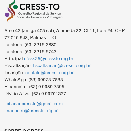
Arso 42 (antiga 405 sul), Alameda 32, QI 11, Lote 24, CEP
77.015.648, Palmas - TO.
Telefone: (63) 3215-2880
Telefone: (63) 3215-5743
Principal:
cress25@cressto.org.br
Fiscalização:
fiscalizacao@cressto.org.br
Inscrição:
contato@cressto.org.br
WhatsApp: (63) 99973-7888
Financeiro: (63) 9 9959 7395
Divida Ativa: (63) 9 99701337
licitacaocressto@gmail.com
financeiro@cressto.org.br
SOBRE O CRESS