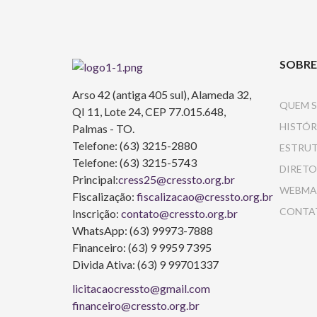
SOBRE
Arso 42 (antiga 405 sul), Alameda 32,
QUEM 
QI 11, Lote 24, CEP 77.015.648,
HISTÓR
Palmas - TO.
Telefone: (63) 3215-2880
ESTRU
Telefone: (63) 3215-5743
DIRETO
Principal:
cress25@cressto.org.br
WEBMA
Fiscalização:
fiscalizacao@cressto.org.br
CONTA
Inscrição:
contato@cressto.org.br
WhatsApp: (63) 99973-7888
Financeiro: (63) 9 9959 7395
Divida Ativa: (63) 9 99701337
licitacaocressto@gmail.com
financeiro@cressto.org.br