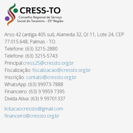
Arso 42 (antiga 405 sul), Alameda 32, QI 11, Lote 24, CEP
77.015.648, Palmas - TO.
Telefone: (63) 3215-2880
Telefone: (63) 3215-5743
Principal:
cress25@cressto.org.br
Fiscalização:
fiscalizacao@cressto.org.br
Inscrição:
contato@cressto.org.br
WhatsApp: (63) 99973-7888
Financeiro: (63) 9 9959 7395
Divida Ativa: (63) 9 99701337
licitacaocressto@gmail.com
financeiro@cressto.org.br