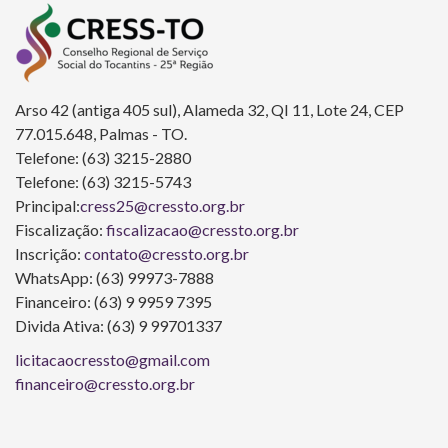
Arso 42 (antiga 405 sul), Alameda 32, QI 11, Lote 24, CEP
77.015.648, Palmas - TO.
Telefone: (63) 3215-2880
Telefone: (63) 3215-5743
Principal:
cress25@cressto.org.br
Fiscalização:
fiscalizacao@cressto.org.br
Inscrição:
contato@cressto.org.br
WhatsApp: (63) 99973-7888
Financeiro: (63) 9 9959 7395
Divida Ativa: (63) 9 99701337
licitacaocressto@gmail.com
financeiro@cressto.org.br