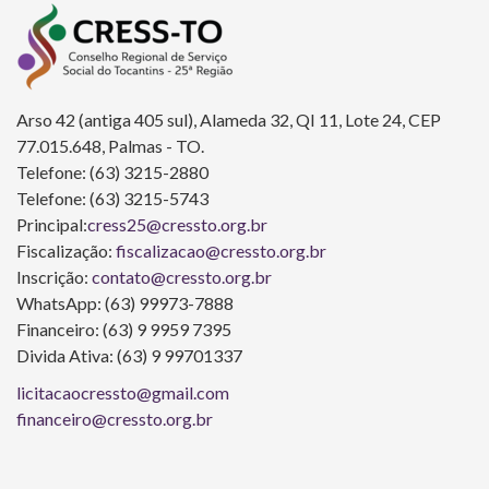
Arso 42 (antiga 405 sul), Alameda 32, QI 11, Lote 24, CEP
77.015.648, Palmas - TO.
Telefone: (63) 3215-2880
Telefone: (63) 3215-5743
Principal:
cress25@cressto.org.br
Fiscalização:
fiscalizacao@cressto.org.br
Inscrição:
contato@cressto.org.br
WhatsApp: (63) 99973-7888
Financeiro: (63) 9 9959 7395
Divida Ativa: (63) 9 99701337
licitacaocressto@gmail.com
financeiro@cressto.org.br