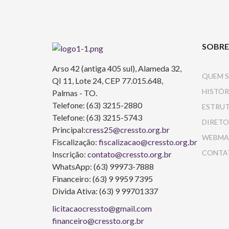
SOBRE
Arso 42 (antiga 405 sul), Alameda 32,
QUEM 
QI 11, Lote 24, CEP 77.015.648,
HISTÓR
Palmas - TO.
Telefone: (63) 3215-2880
ESTRU
Telefone: (63) 3215-5743
DIRETO
Principal:
cress25@cressto.org.br
WEBMA
Fiscalização:
fiscalizacao@cressto.org.br
CONTA
Inscrição:
contato@cressto.org.br
WhatsApp: (63) 99973-7888
Financeiro: (63) 9 9959 7395
Divida Ativa: (63) 9 99701337
licitacaocressto@gmail.com
financeiro@cressto.org.br