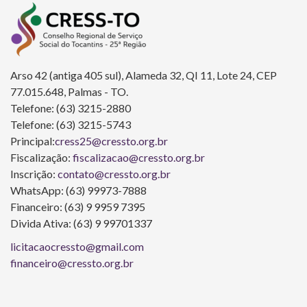
Arso 42 (antiga 405 sul), Alameda 32, QI 11, Lote 24, CEP
77.015.648, Palmas - TO.
Telefone: (63) 3215-2880
Telefone: (63) 3215-5743
Principal:
cress25@cressto.org.br
Fiscalização:
fiscalizacao@cressto.org.br
Inscrição:
contato@cressto.org.br
WhatsApp: (63) 99973-7888
Financeiro: (63) 9 9959 7395
Divida Ativa: (63) 9 99701337
licitacaocressto@gmail.com
financeiro@cressto.org.br