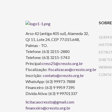
SOBRE
Arso 42 (antiga 405 sul), Alameda 32,
QUEM 
QI 11, Lote 24, CEP 77.015.648,
HISTÓR
Palmas - TO.
Telefone: (63) 3215-2880
ESTRU
Telefone: (63) 3215-5743
DIRETO
Principal:
cress25@cressto.org.br
WEBMA
Fiscalização:
fiscalizacao@cressto.org.br
CONTA
Inscrição:
contato@cressto.org.br
WhatsApp: (63) 99973-7888
Financeiro: (63) 9 9959 7395
Divida Ativa: (63) 9 99701337
licitacaocressto@gmail.com
financeiro@cressto.org.br