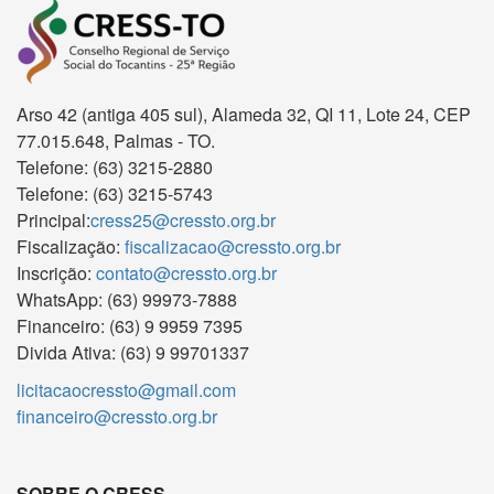
Arso 42 (antiga 405 sul), Alameda 32, QI 11, Lote 24, CEP
77.015.648, Palmas - TO.
Telefone: (63) 3215-2880
Telefone: (63) 3215-5743
Principal:
cress25@cressto.org.br
Fiscalização:
fiscalizacao@cressto.org.br
Inscrição:
contato@cressto.org.br
WhatsApp: (63) 99973-7888
Financeiro: (63) 9 9959 7395
Divida Ativa: (63) 9 99701337
licitacaocressto@gmail.com
financeiro@cressto.org.br
SOBRE O CRESS