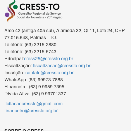
Arso 42 (antiga 405 sul), Alameda 32, QI 11, Lote 24, CEP
77.015.648, Palmas - TO.
Telefone: (63) 3215-2880
Telefone: (63) 3215-5743
Principal:
cress25@cressto.org.br
Fiscalização:
fiscalizacao@cressto.org.br
Inscrição:
contato@cressto.org.br
WhatsApp: (63) 99973-7888
Financeiro: (63) 9 9959 7395
Divida Ativa: (63) 9 99701337
licitacaocressto@gmail.com
financeiro@cressto.org.br
SOBRE O CRESS