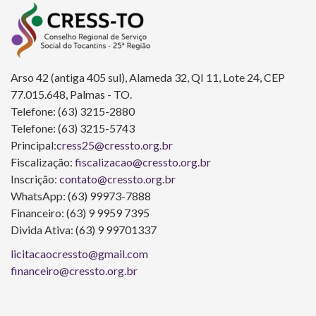
Arso 42 (antiga 405 sul), Alameda 32, QI 11, Lote 24, CEP
77.015.648, Palmas - TO.
Telefone: (63) 3215-2880
Telefone: (63) 3215-5743
Principal:
cress25@cressto.org.br
Fiscalização:
fiscalizacao@cressto.org.br
Inscrição:
contato@cressto.org.br
WhatsApp: (63) 99973-7888
Financeiro: (63) 9 9959 7395
Divida Ativa: (63) 9 99701337
licitacaocressto@gmail.com
financeiro@cressto.org.br