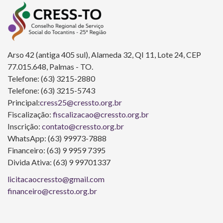
Arso 42 (antiga 405 sul), Alameda 32, QI 11, Lote 24, CEP
77.015.648, Palmas - TO.
Telefone: (63) 3215-2880
Telefone: (63) 3215-5743
Principal:
cress25@cressto.org.br
Fiscalização:
fiscalizacao@cressto.org.br
Inscrição:
contato@cressto.org.br
WhatsApp: (63) 99973-7888
Financeiro: (63) 9 9959 7395
Divida Ativa: (63) 9 99701337
licitacaocressto@gmail.com
financeiro@cressto.org.br