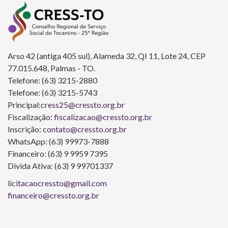
Arso 42 (antiga 405 sul), Alameda 32, QI 11, Lote 24, CEP
77.015.648, Palmas - TO.
Telefone: (63) 3215-2880
Telefone: (63) 3215-5743
Principal:
cress25@cressto.org.br
Fiscalização:
fiscalizacao@cressto.org.br
Inscrição:
contato@cressto.org.br
WhatsApp: (63) 99973-7888
Financeiro: (63) 9 9959 7395
Divida Ativa: (63) 9 99701337
licitacaocressto@gmail.com
financeiro@cressto.org.br