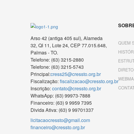
SOBRE
Arso 42 (antiga 405 sul), Alameda
QUEM 
32, QI 11, Lote 24, CEP 77.015.648,
HISTÓR
Palmas - TO.
Telefone: (63) 3215-2880
ESTRU
Telefone: (63) 3215-5743
DIRETO
Principal:
cress25@cressto.org.br
WEBMA
Fiscalização:
fiscalizacao@cressto.org.br
CONTA
Inscrição:
contato@cressto.org.br
WhatsApp: (63) 99973-7888
Financeiro: (63) 9 9959 7395
Divida Ativa: (63) 9 99701337
licitacaocressto@gmail.com
financeiro@cressto.org.br