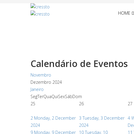
HOME
Calendário de Eventos
Novembro
Dezembro 2024
Janeiro
Seg
Ter
Qua
Qui
Sex
Sáb
Dom
25
26
27
2
Monday, 2 December
3
Tuesday, 3 December
4
W
2024
2024
De
9
Monday, 9 December
10
Tuesday, 10
11