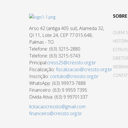
SOBRE
Arso 42 (antiga 405 sul), Alameda 32,
QUEM 
QI 11, Lote 24, CEP 77.015.648,
HISTÓR
Palmas - TO.
Telefone: (63) 3215-2880
ESTRUT
Telefone: (63) 3215-5743
DIRETOR
Principal:
cress25@cressto.org.br
WEBMAI
Fiscalização:
fiscalizacao@cressto.org.br
CONTA
Inscrição:
contato@cressto.org.br
WhatsApp: (63) 99973-7888
Financeiro: (63) 9 9959 7395
Divida Ativa: (63) 9 99701337
licitacaocressto@gmail.com
financeiro@cressto.org.br