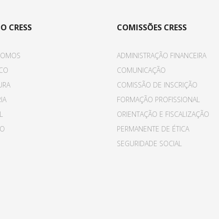
 O CRESS
COMISSÕES CRESS
SOMOS
ADMINISTRAÇÃO FINANCEIRA
ICO
COMUNICAÇÃO
URA
COMISSÃO DE INSCRIÇÃO
IA
FORMAÇÃO PROFISSIONAL
L
ORIENTAÇÃO E FISCALIZAÇÃO
TO
PERMANENTE DE ÉTICA
SEGURIDADE SOCIAL