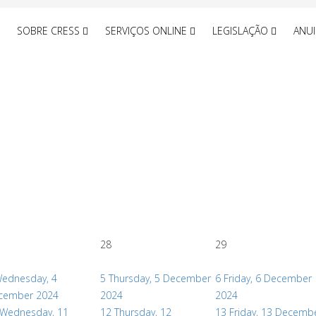
SOBRE CRESS
SERVIÇOS ONLINE
LEGISLAÇÃO
ANU
28
29
ednesday, 4
5
Thursday, 5 December
6
Friday, 6 December
cember 2024
2024
2024
Wednesday, 11
12
Thursday, 12
13
Friday, 13 Decemb