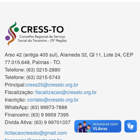
Arso 42 (antiga 405 sul), Alameda 32, QI 11, Lote 24, CEP
77.015.648, Palmas - TO.
Telefone: (63) 3215-2880
Telefone: (63) 3215-5743
Principal:
cress25@cressto.org.br
Fiscalização:
fiscalizacao@cressto.org.br
Inscrição:
contato@cressto.org.br
WhatsApp: (63) 99973-7888
Financeiro: (63) 9 9959 7395
Divida Ativa: (63) 9 99701337
licitacaocressto@gmail.com